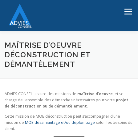
Aller
au
Menu
contenu
ACCUEIL
SECTEURS
A PROPOS
SERVICES
MAÎTRISE D’OEUVRE
DÉCONSTRUCTION ET
DÉMANTÈLEMENT
RÉFÉRENCES
CONTACT
NOUS REJOINDRE
ADVIES CONSEIL assure des missions de
maîtrise d’oeuvre
, et se
charge de l’ensemble des démarches nécessaires pour votre
projet
de déconstruction ou de démantèlement
.
Cette mission de MOE déconstruction peut s’accompagner d’une
mission de
MOE désamiantage et/ou déplombage
selon les besoins du
client.