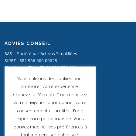
ADVIES CONSEIL
SAS – Société par Actions Simplifiées
SIRET : 882 956 600 00028
Numéro de TVA : FR 20 882 956 600
Capital social : 2000,00 €
Nous utilisons des cookies pour
améliorer votre expérience.
INFOS LÉGALES
Cliquez sur "Accepter” ou continuez
Mentions Légales
votre navigation pour donner votre
consentement et profiter d'une
Politique de confidentialité
expérience personnalisée. Vous
Politique des cookies
pouvez modifier vos préférences à
tout moment sur notre site.