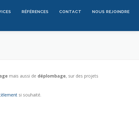
VICES
RÉFÉRENCES
CONTACT
NOUS REJOINDRE
age
mais aussi de
déplombage
, sur des projets
tèlement
si souhaité.