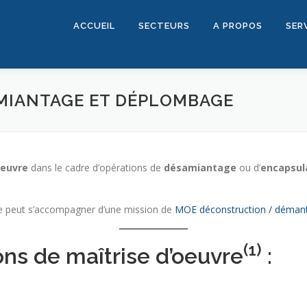
ACCUEIL
SECTEURS
A PROPOS
SER
AMIANTAGE ET DÉPLOMBAGE
oeuvre
dans le cadre d’opérations de
désamiantage
ou d’
encapsul
 peut s’accompagner d’une mission de
MOE déconstruction / déman
(1)
ons de maîtrise d’oeuvre
: