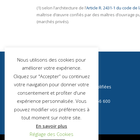
(1) selon l’architecture de l’
Article R. 2431-1 du code d
maîtrise d’œuvre confiés par des maîtres d’ouvrage pub
(marchés privés).
Nous utilisons des cookies pour
améliorer votre expérience.
Cliquez sur "Accepter” ou continuez
ADVIES CONSEIL
votre navigation pour donner votre
SAS – Société par Actions Simplifiées
consentement et profiter d'une
SIRET : 882 956 600 00028
expérience personnalisée. Vous
Numéro de TVA : FR 20 882 956 600
Capital social : 2000,00 €
pouvez modifier vos préférences à
tout moment sur notre site.
En savoir plus
Réglage des Cookies