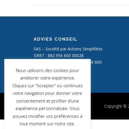
ADVIES CONSEIL
SAS – Société par Actions Simplifiées
SIRET : 882 956 600 00028
Numéro de TVA : FR 20 882 956 600
Capital social : 2000,00 €
Nous utilisons des cookies pour
améliorer votre expérience.
Cliquez sur "Accepter” ou continuez
votre navigation pour donner votre
consentement et profiter d'une
Copyright ©
expérience personnalisée. Vous
pouvez modifier vos préférences à
tout moment sur notre site.