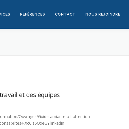
VICES
RÉFÉRENCES
CONTACT
NOUS REJOINDRE
ravail et des équipes
formation/Ouvrages/Guide-amiante-a-l-attention-
sponsabilites#.XcCls6OxeGY.linkedin