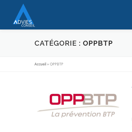
Aller
au
contenu
CATÉGORIE :
OPPBTP
Accueil
»
OPPBTP