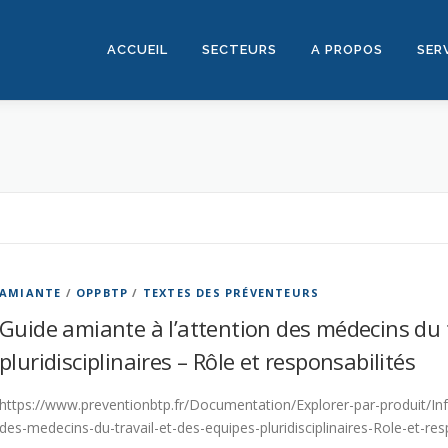
ACCUEIL
SECTEURS
A PROPOS
SER
AMIANTE
/
OPPBTP
/
TEXTES DES PRÉVENTEURS
Guide amiante à l’attention des médecins du t
pluridisciplinaires – Rôle et responsabilités
https://www.preventionbtp.fr/Documentation/Explorer-par-produit/In
des-medecins-du-travail-et-des-equipes-pluridisciplinaires-Role-et-re