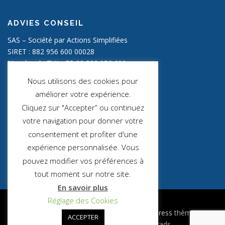
ADVIES CONSEIL
SAS – Société par Actions Simplifiées
SIRET : 882 956 600 00028
Numéro de TVA : FR 20 882 956 600
Capital social : 2000,00 €
Nous utilisons des cookies pour
améliorer votre expérience.
INFOS LÉGALES
Cliquez sur "Accepter” ou continuez
Mentions Légales
votre navigation pour donner votre
consentement et profiter d'une
Politique de confidentialité
expérience personnalisée. Vous
Politique des cookies
pouvez modifier vos préférences à
tout moment sur notre site.
En savoir plus
Réglage des Cookies
Copyright © 2026 ADVIES CONSEIL
–
OnePress
thème par
ACCEPTER
FameThemes. Traduit par Wp Trads.