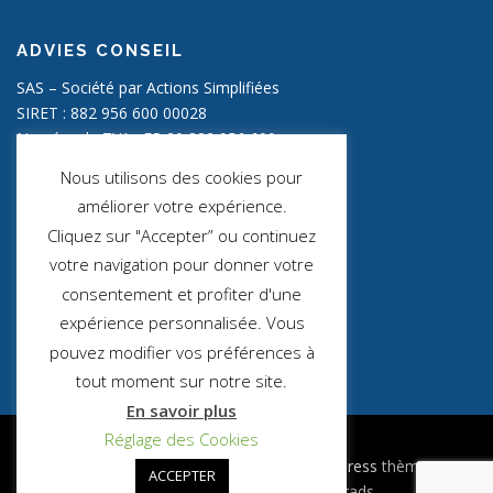
ADVIES CONSEIL
SAS – Société par Actions Simplifiées
SIRET : 882 956 600 00028
Numéro de TVA : FR 20 882 956 600
Capital social : 2000,00 €
Nous utilisons des cookies pour
améliorer votre expérience.
INFOS LÉGALES
Cliquez sur "Accepter” ou continuez
Mentions Légales
votre navigation pour donner votre
consentement et profiter d'une
Politique de confidentialité
expérience personnalisée. Vous
Politique des cookies
pouvez modifier vos préférences à
tout moment sur notre site.
En savoir plus
Réglage des Cookies
Copyright © 2026 ADVIES CONSEIL
–
OnePress
thème par
ACCEPTER
FameThemes. Traduit par Wp Trads.